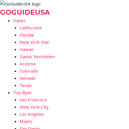
Gå
til
GOGUIDEUSA
indholdet
Stater
Californien
Florida
New York Stat
Hawaii
Dansk Vestindien
Arizona
Colorado
Nevada
Texas
Top Byer
San Francisco
New York City
Los Angeles
Miami
San Diego