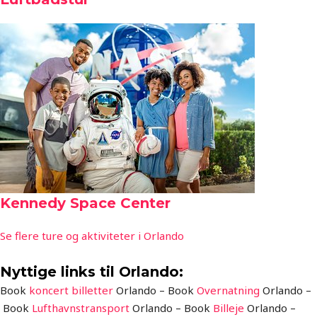
Kennedy Space Center
Se flere ture og aktiviteter i Orlando
Nyttige links til Orlando:
Book
koncert billetter
Orlando – Book
Overnatning
Orlando –
Book
Lufthavnstransport
Orlando – Book
Billeje
Orlando –