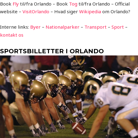
Book
Fly
til/fra Orlando – Book
Tog
til/fra Orlando – Official
website –
VisitOrlando
– Hvad siger
Wikipedia
om Orlando?
Interne links:
Byer
–
Nationalparker
–
Transport
–
Sport
–
kontakt os
SPORTSBILLETTER I ORLANDO