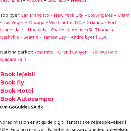
Top byer:
San Francisco
–
New York City
–
Los Angeles
–
Miami
–
Las Vegas
–
Chicago
–
Washington D.C.
–
Orlando
–
Fort
Lauderdale
–
Honolulu
–
Charlotte Amalie (St. Thomas) –
Nashville
–
Seattle
–
Tampa Bay
–
Andre byer i USA
Nationalparker:
Yosemite
–
Grand Canyon
–
Yellowstone
–
Niagara Falls
Book lejebil
Book fly
Book Hotel
Book Autocamper
Om GoGuideUSA.dk
Vores mission er at guide dig til fantastiske rejseoplevelser i
USA. Find og reserver fly, hoteller, seværdigheder, oplevelser,