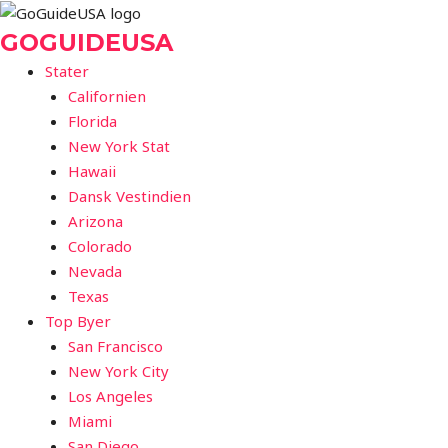
Gå
til
GOGUIDEUSA
indholdet
Stater
Californien
Florida
New York Stat
Hawaii
Dansk Vestindien
Arizona
Colorado
Nevada
Texas
Top Byer
San Francisco
New York City
Los Angeles
Miami
San Diego