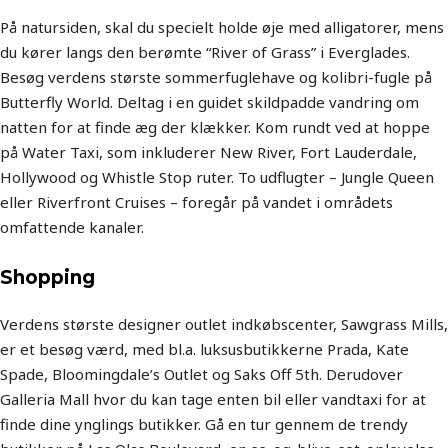
På natursiden, skal du specielt holde øje med alligatorer, mens
du kører langs den berømte “River of Grass” i Everglades.
Besøg verdens største sommerfuglehave og kolibri-fugle på
Butterfly World. Deltag i en guidet skildpadde vandring om
natten for at finde æg der klækker. Kom rundt ved at hoppe
på Water Taxi, som inkluderer New River, Fort Lauderdale,
Hollywood og Whistle Stop ruter. To udflugter – Jungle Queen
eller Riverfront Cruises – foregår på vandet i områdets
omfattende kanaler.
Shopping
Verdens største designer outlet indkøbscenter, Sawgrass Mills,
er et besøg værd, med bl.a. luksusbutikkerne Prada, Kate
Spade, Bloomingdale’s Outlet og Saks Off 5th. Derudover
Galleria Mall hvor du kan tage enten bil eller vandtaxi for at
finde dine ynglings butikker. Gå en tur gennem de trendy