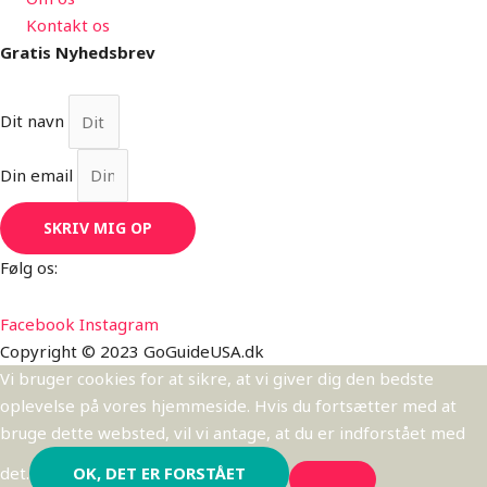
Kontakt os
Gratis Nyhedsbrev
Dit navn
Din email
SKRIV MIG OP
Følg os:
Facebook
Instagram
Copyright © 2023 GoGuideUSA.dk
Vi bruger cookies for at sikre, at vi giver dig den bedste
oplevelse på vores hjemmeside. Hvis du fortsætter med at
bruge dette websted, vil vi antage, at du er indforstået med
det.
OK, DET ER FORSTÅET