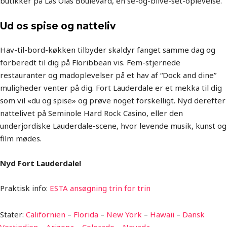
butikker på Las Olas Boulevard, en se-og-blive-set-oplevelse.
Ud os spise og natteliv
Hav-til-bord-køkken tilbyder skaldyr fanget samme dag og
forberedt til dig på Floribbean vis. Fem-stjernede
restauranter og madoplevelser på et hav af “Dock and dine”
muligheder venter på dig. Fort Lauderdale er et mekka til dig
som vil «du og spise» og prøve noget forskelligt. Nyd derefter
nattelivet på Seminole Hard Rock Casino, eller den
underjordiske Lauderdale-scene, hvor levende musik, kunst og
film mødes.
Nyd Fort Lauderdale!
Praktisk info:
ESTA ansøgning trin for trin
Stater:
Californien
–
Florida
–
New York
–
Hawaii
–
Dansk
Vestindien
–
Arizona
–
Colorado
–
Nevada