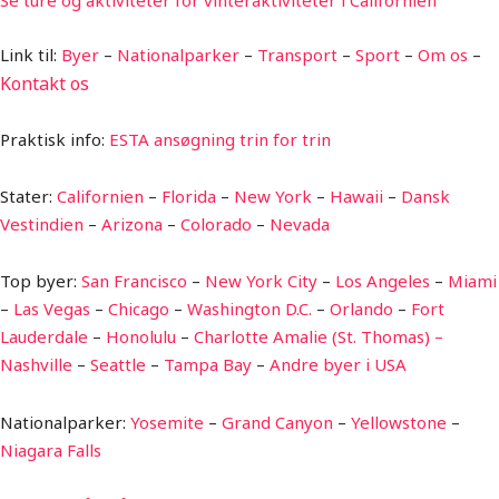
Link til:
Byer
–
Nationalparker
–
Transport
–
Sport
–
Om os
–
Kontakt
os
Praktisk info:
ESTA ansøgning trin for trin
Stater:
Californien
–
Florida
–
New York
–
Hawaii
–
Dansk
Vestindien
–
Arizona
–
Colorado
–
Nevada
Top byer:
San Francisco
–
New York City
–
Los Angeles
–
Miami
–
Las Vegas
–
Chicago
–
Washington D.C.
–
Orlando
–
Fort
Lauderdale
–
Honolulu
–
Charlotte Amalie (St. Thomas) –
Nashville
–
Seattle
–
Tampa Bay
–
Andre byer i USA
Nationalparker:
Yosemite
–
Grand Canyon
–
Yellowstone
–
Niagara Falls