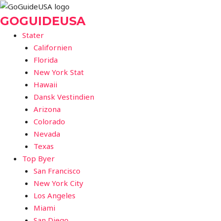
Gå
til
GOGUIDEUSA
indholdet
Stater
Californien
Florida
New York Stat
Hawaii
Dansk Vestindien
Arizona
Colorado
Nevada
Texas
Top Byer
San Francisco
New York City
Los Angeles
Miami
San Diego